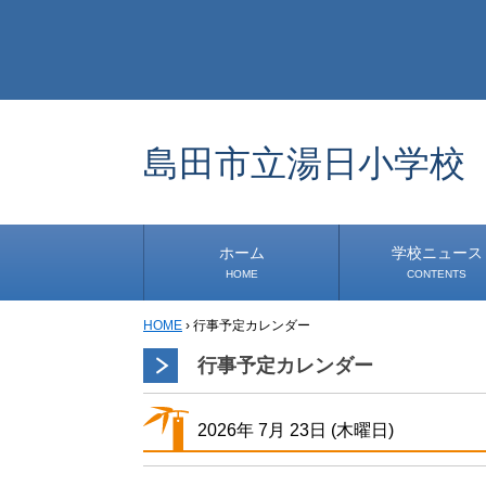
島田市立湯日小学校
ホーム
学校ニュース
HOME
CONTENTS
HOME
›
行事予定カレンダー
学校から
安心・安全
1年生
2年生
3年生
4年生
5年生
6年生
事務・保健室から
児童会・部活から
研修
小中連携事業
その他
行事予定カレンダー
2026年
7月
23日
(木
曜日
)