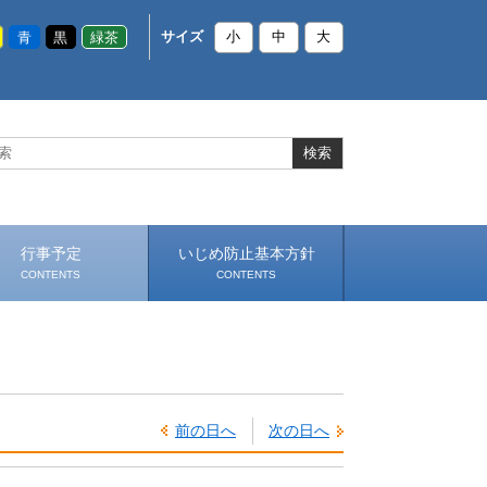
青
黒
緑茶
サイズ
小
中
大
行事予定
いじめ防止基本方針
CONTENTS
CONTENTS
前の日へ
次の日へ