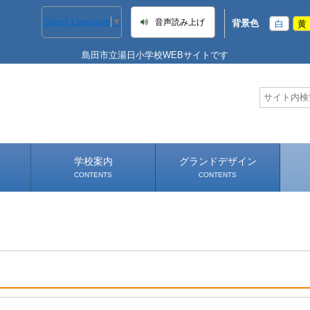
Select Language
▼
音声読み上げ
背景色
白
黄
島田市立湯日小学校WEBサイトです
学校案内
グランドデザイン
CONTENTS
CONTENTS
学校長あいさつ
学校へのアクセス