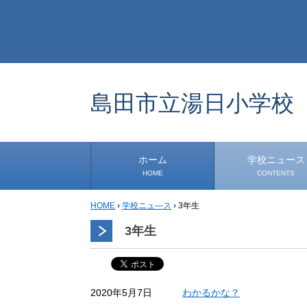
島田市立湯日小学校
ホーム
学校ニュース
HOME
CONTENTS
HOME
›
学校ニュ―ス
›
3年生
学校から
安心・安全
1年生
2年生
3年生
4年生
5年生
6年生
事務・保健室から
児童会・部活から
研修
小中連携事業
その他
3年生
わかるかな？
2020年5月7日