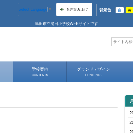
Select Language
▼
音声読み上げ
背景色
白
黄
島田市立湯日小学校WEBサイトです
学校案内
グランドデザイン
CONTENTS
CONTENTS
学校長あいさつ
学校へのアクセス
2
2
2