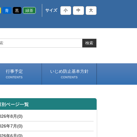
青
黒
緑茶
サイズ
小
中
大
行事予定
いじめ防止基本方針
CONTENTS
CONTENTS
月別ページ一覧
026年8月(0)
026年7月(0)
026年6月(0)