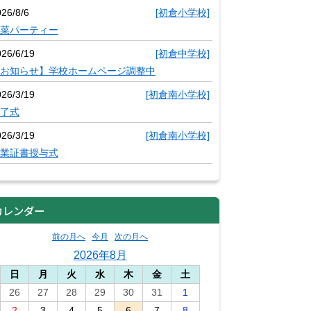
26/8/6
[初倉小学校]
菜パーティー
026/6/19
[初倉中学校]
お知らせ】学校ホームページ調整中
026/3/19
[初倉南小学校]
了式
026/3/19
[初倉南小学校]
業証書授与式
カレンダー
前の月へ
今月
次の月へ
2026年8月
日
月
火
水
木
金
土
26
27
28
29
30
31
1
2
3
4
5
6
7
8