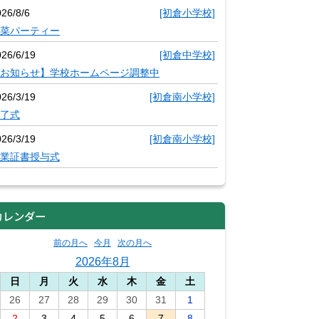
26/8/6
[初倉小学校]
菜パーティー
026/6/19
[初倉中学校]
お知らせ】学校ホームページ調整中
026/3/19
[初倉南小学校]
了式
026/3/19
[初倉南小学校]
業証書授与式
カレンダー
前の月へ
今月
次の月へ
2026年8月
日
月
火
水
木
金
土
26
27
28
29
30
31
1
2
3
4
5
6
7
8