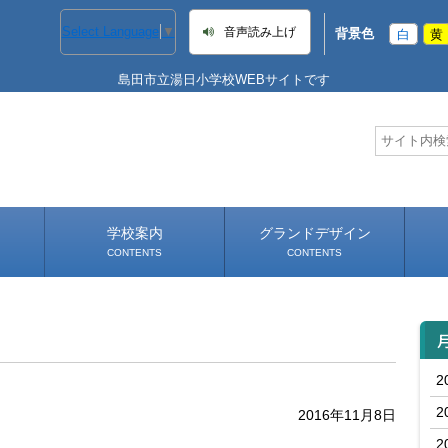
Select Language
▼
音声読み上げ
背景色
白
黄
島田市立湯日小学校WEBサイトです
学校案内
グランドデザイン
CONTENTS
CONTENTS
学校長あいさつ
学校へのアクセス
2
2
2016年11月8日
2