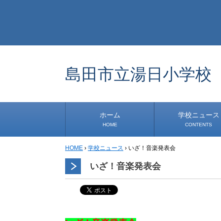
島田市立湯日小学校
ホーム
学校ニュース
HOME
CONTENTS
HOME
›
学校ニュース
›
いざ！音楽発表会
学校から
安心・安全
1年生
2年生
3年生
4年生
5年生
6年生
事務・保健室から
児童会・部活から
研修
小中連携事業
その他
いざ！音楽発表会