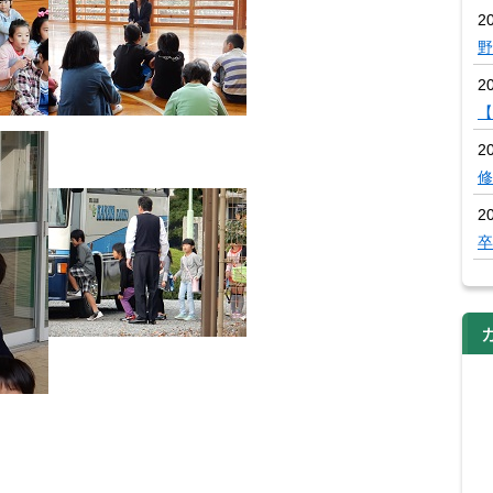
20
野
2
【
2
修
2
卒