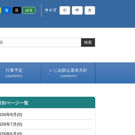
青
黒
緑茶
サイズ
小
中
大
行事予定
いじめ防止基本方針
CONTENTS
CONTENTS
月別ページ一覧
026年8月(0)
026年7月(0)
026年6月(0)