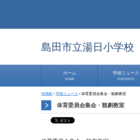
島田市立湯日小学校
ホーム
学校ニュース
HOME
CONTENTS
HOME
›
学校ニュース
›
体育委員会集会・観劇教室
学校から
安心・安全
1年生
2年生
3年生
4年生
5年生
6年生
事務・保健室から
児童会・部活から
研修
小中連携事業
その他
体育委員会集会・観劇教室