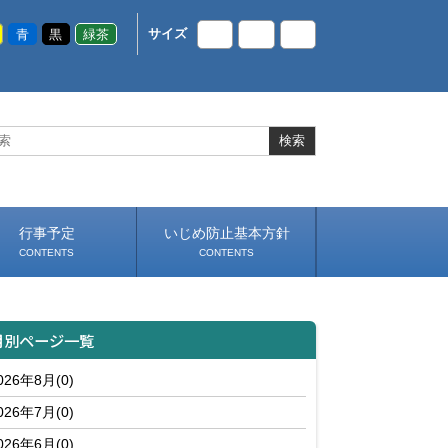
青
黒
緑茶
サイズ
小
中
大
行事予定
いじめ防止基本方針
CONTENTS
CONTENTS
月別ページ一覧
026年8月(0)
026年7月(0)
026年6月(0)