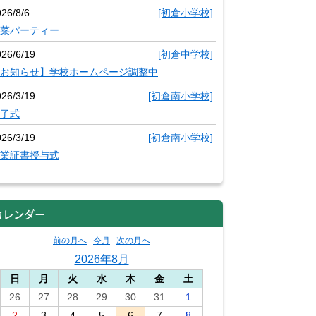
26/8/6
[初倉小学校]
菜パーティー
026/6/19
[初倉中学校]
お知らせ】学校ホームページ調整中
026/3/19
[初倉南小学校]
了式
026/3/19
[初倉南小学校]
業証書授与式
カレンダー
前の月へ
今月
次の月へ
2026年8月
日
月
火
水
木
金
土
26
27
28
29
30
31
1
2
3
4
5
6
7
8