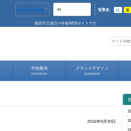
音声読み上げ
Select Language
▼
背景色
白
黄
島田市立湯日小学校WEBサイトです
学校案内
グランドデザイン
CONTENTS
CONTENTS
学校長あいさつ
学校へのアクセス
2
2
2016年9月30日
2