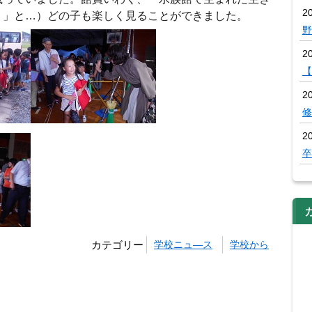
20
。」と…）どの子も楽しく見ることができました。
野
2
【
2
修
2
卒
カテゴリー
学校ニュ―ス
学校から