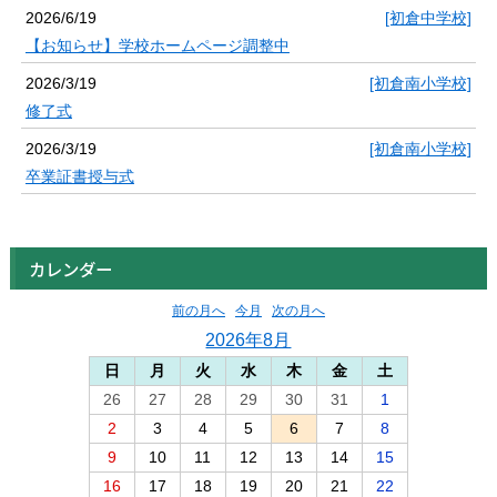
2026/6/19
[初倉中学校]
【お知らせ】学校ホームページ調整中
2026/3/19
[初倉南小学校]
修了式
2026/3/19
[初倉南小学校]
卒業証書授与式
カレンダー
前の月へ
今月
次の月へ
2026年8月
日
月
火
水
木
金
土
26
27
28
29
30
31
1
2
3
4
5
6
7
8
9
10
11
12
13
14
15
16
17
18
19
20
21
22