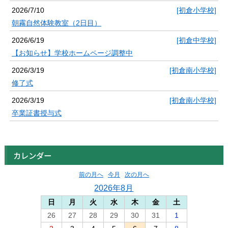
2026/7/10
[初倉小学校]
朝霧自然体験教室（2日目）
2026/6/19
[初倉中学校]
【お知らせ】学校ホームページ調整中
2026/3/19
[初倉南小学校]
修了式
2026/3/19
[初倉南小学校]
卒業証書授与式
カレンダー
前の月へ
今月
次の月へ
2026年8月
日
月
火
水
木
金
土
26
27
28
29
30
31
1