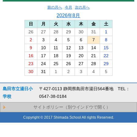
前の月へ
今月
次の月へ
2026年8月
日
月
火
水
木
金
土
26
27
28
29
30
31
1
2
3
4
5
6
7
8
9
10
11
12
13
14
15
16
17
18
19
20
21
22
23
24
25
26
27
28
29
30
31
1
2
3
4
5
島田市立湯日小
〒427-0113 静岡県島田市湯日564番地 TEL：
学校
0547-38-0184
サイトポリシー（別ウインドウで開く）
Copyright © 2017 Shimada School All rights Reserved.