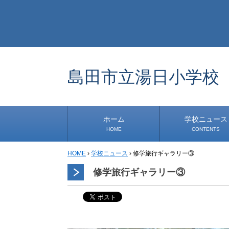
島田市立湯日小学校
ホーム
学校ニュース
HOME
CONTENTS
HOME
›
学校ニュース
›
修学旅行ギャラリー③
学校から
安心・安全
1年生
2年生
3年生
4年生
5年生
6年生
事務・保健室から
児童会・部活から
研修
小中連携事業
その他
修学旅行ギャラリー③