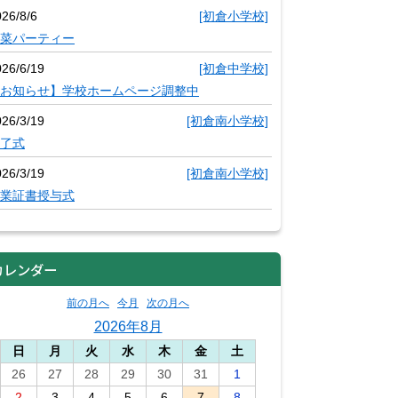
26/8/6
[初倉小学校]
菜パーティー
026/6/19
[初倉中学校]
お知らせ】学校ホームページ調整中
026/3/19
[初倉南小学校]
了式
026/3/19
[初倉南小学校]
業証書授与式
カレンダー
前の月へ
今月
次の月へ
2026年8月
日
月
火
水
木
金
土
26
27
28
29
30
31
1
2
3
4
5
6
7
8