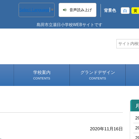
Select Language
▼
音声読み上げ
背景色
白
黄
島田市立湯日小学校WEBサイトです
学校案内
グランドデザイン
CONTENTS
CONTENTS
学校長あいさつ
学校へのアクセス
2
2
2020年11月16日
2