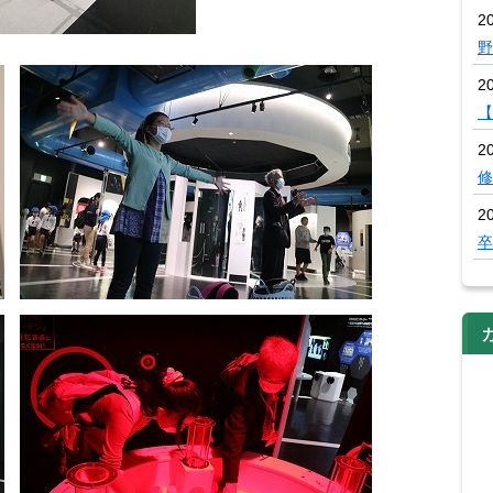
20
野
2
【
2
修
2
卒