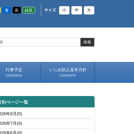
青
黒
緑茶
サイズ
小
中
大
行事予定
いじめ防止基本方針
CONTENTS
CONTENTS
月別ページ一覧
026年8月(0)
026年7月(0)
026年6月(0)