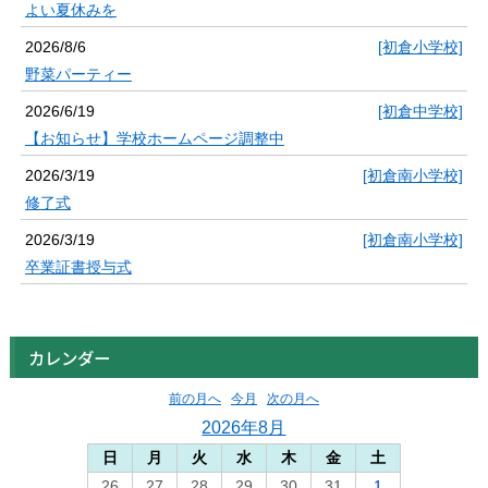
よい夏休みを
2026/8/6
[初倉小学校]
野菜パーティー
2026/6/19
[初倉中学校]
【お知らせ】学校ホームページ調整中
2026/3/19
[初倉南小学校]
修了式
2026/3/19
[初倉南小学校]
卒業証書授与式
カレンダー
前の月へ
今月
次の月へ
2026年8月
日
月
火
水
木
金
土
26
27
28
29
30
31
1