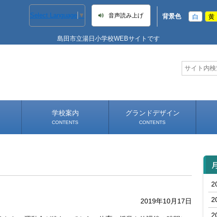
Select Language
▼
音声読み上げ
背景色
白
黄
島田市立湯日小学校WEBサイトです
学校案内
グランドデザイン
CONTENTS
CONTENTS
学校長あいさつ
学校へのアクセス
2
2
2019年10月17日
2