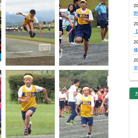
20
野
2
【
2
修
2
卒