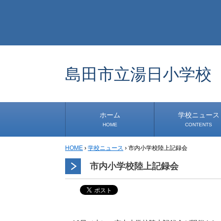
島田市立湯日小学校
ホーム
学校ニュース
HOME
CONTENTS
HOME
›
学校ニュース
›
市内小学校陸上記録会
学校から
安心・安全
1年生
2年生
3年生
4年生
5年生
6年生
事務・保健室から
児童会・部活から
研修
小中連携事業
その他
市内小学校陸上記録会