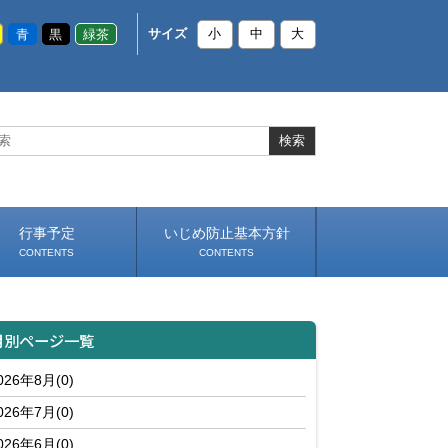
青
黒
緑茶
サイズ
小
中
大
行事予定
いじめ防止基本方針
CONTENTS
CONTENTS
月別ページ一覧
026年8月(0)
026年7月(0)
026年6月(0)