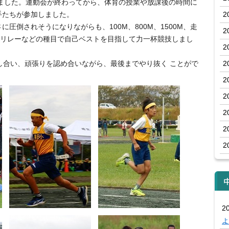
ました。運動会が終わってから、体育の授業や放課後の時間に
手たちが参加しました。
2
倒されそうになりながらも、100M、800M、1500M、走
2
Mリレーなどの種目で自己ベストを目指して力一杯競技しまし
2
合い、頑張りを認め合いながら、最後までやり抜く ことがで
2
2
2
2
2
2
20
よ