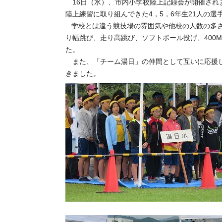
16日（水）、市内小学校陸上記録会が開催され
陸上練習に取り組んできた4，5，6年生21人の選
学校とは違う競技場の雰囲気や他校の人数の多さに圧
り幅跳び、走り高跳び、ソフトボール投げ、400
た。
また、「チーム湯日」の仲間として互いに応援し
きました。