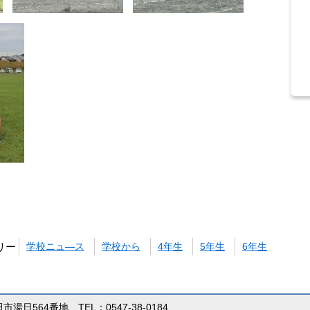
リー
学校ニュ―ス
学校から
4年生
5年生
6年生
田市湯日564番地 TEL：0547-38-0184