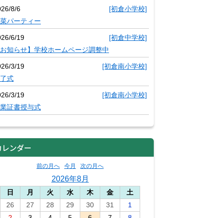
26/8/6
[初倉小学校]
菜パーティー
026/6/19
[初倉中学校]
お知らせ】学校ホームページ調整中
026/3/19
[初倉南小学校]
了式
026/3/19
[初倉南小学校]
業証書授与式
カレンダー
前の月へ
今月
次の月へ
2026年8月
日
月
火
水
木
金
土
26
27
28
29
30
31
1
2
3
4
5
6
7
8