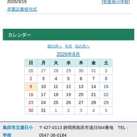
2026/3/19
[初倉南小学校]
卒業証書授与式
カレンダー
前の月へ
今月
次の月へ
2026年8月
日
月
火
水
木
金
土
26
27
28
29
30
31
1
2
3
4
5
6
7
8
9
10
11
12
13
14
15
16
17
18
19
20
21
22
23
24
25
26
27
28
29
30
31
1
2
3
4
5
島田市立湯日小
〒427-0113 静岡県島田市湯日564番地 TEL：
学校
0547-38-0184