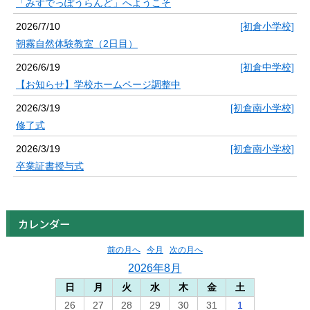
「みずでっぽうらんど」へようこそ
2026/7/10
[初倉小学校]
朝霧自然体験教室（2日目）
2026/6/19
[初倉中学校]
【お知らせ】学校ホームページ調整中
2026/3/19
[初倉南小学校]
修了式
2026/3/19
[初倉南小学校]
卒業証書授与式
カレンダー
前の月へ
今月
次の月へ
2026年8月
日
月
火
水
木
金
土
26
27
28
29
30
31
1